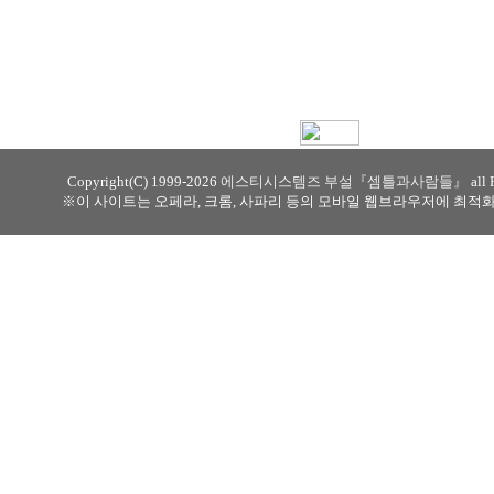
Copyright(C) 1999-
2026
에스티시스템즈 부설
『셈틀과사람들』
all
※이 사이트는 오페라, 크롬, 사파리 등의 모바일 웹브라우저에 최적