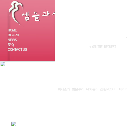
HOME
BOARD
NEWS
FAQ
○ ONLINE REQUEST
CONTACT US
회사소개
방문수리
유지관리
조립PC/서버
데이
HOME
l
게시판
↘