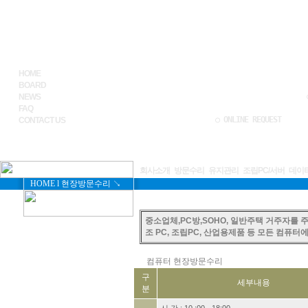
HOME
BOARD
NEWS
FAQ
○ ONLINE REQUEST
CONTACT US
회사소개
방문수리
유지관리
조립PC/서버
데이
HOME
l
현장방문수리
↘
중소업체,PC방,SOHO, 일반주택 거주자를 
조 PC, 조립PC, 산업용제품 등 모든 컴퓨
컴퓨터 현장방문수리
구
세부내용
분