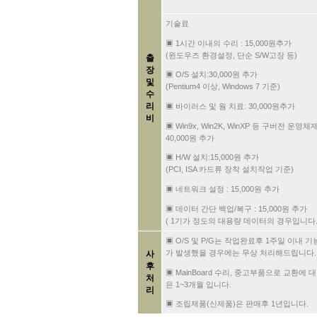
기술료
▣ 1시간 이내의 수리 : 15,000원추가
(윈도우즈 환경설정, 단순 S/W고장 등)
출
장
▣ O/S 설치:30,000원 추가
및
(Pentium4 이상, Windows 7 기준)
수
리
▣ 바이러스 및 웜 치료: 30,000원추가
비
▣ Win9x, Win2K, WinXP 등 구버전 운영체
40,000원 추가
▣ H/W 설치:15,000원 추가
(PCI, ISA 카드류 장착 설치작업 기준)
▣ 네트워크 설정 : 15,000원 추가
▣ 데이터 간단 백업/복구 : 15,000원 추가
( 1기가 정도의 대용량 데이터의 경우입니다.
▣ O/S 및 P/G는 작업완료후 1주일 이내 
가 발생했을 경우에는 무상 처리해드립니다.
사
후
▣ MainBoard 수리, 중고부품으로 교환에 대
처
은 1~3개월 입니다.
리
▣ 조립제품(신제품)은 판매후 1년입니다.